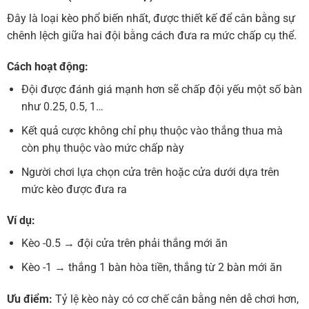
Đây là loại kèo phổ biến nhất, được thiết kế để cân bằng sự
chênh lệch giữa hai đội bằng cách đưa ra mức chấp cụ thể.
Cách hoạt động:
Đội được đánh giá mạnh hơn sẽ chấp đội yếu một số bàn
như 0.25, 0.5, 1…
Kết quả cược không chỉ phụ thuộc vào thắng thua mà
còn phụ thuộc vào mức chấp này
Người chơi lựa chọn cửa trên hoặc cửa dưới dựa trên
mức kèo được đưa ra
Ví dụ:
Kèo -0.5 → đội cửa trên phải thắng mới ăn
Kèo -1 → thắng 1 bàn hòa tiền, thắng từ 2 bàn mới ăn
Ưu điểm:
Tỷ lệ kèo này có cơ chế cân bằng nên dễ chơi hơn,