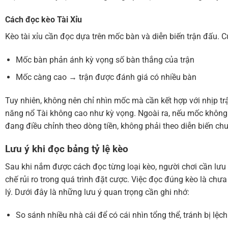
Cách đọc kèo Tài Xỉu
Kèo tài xỉu cần đọc dựa trên mốc bàn và diễn biến trận đấu. C
Mốc bàn phản ánh kỳ vọng số bàn thắng của trận
Mốc càng cao → trận được đánh giá có nhiều bàn
Tuy nhiên, không nên chỉ nhìn mốc mà cần kết hợp với nhịp t
năng nổ Tài không cao như kỳ vọng. Ngoài ra, nếu mốc không đ
đang điều chỉnh theo dòng tiền, không phải theo diễn biến c
Lưu ý khi đọc bảng tỷ lệ kèo
Sau khi nắm được cách đọc từng loại kèo, người chơi cần lưu 
chế rủi ro trong quá trình đặt cược. Việc đọc đúng kèo là ch
lý. Dưới đây là những lưu ý quan trọng cần ghi nhớ:
So sánh nhiều nhà cái để có cái nhìn tổng thể, tránh bị lệc