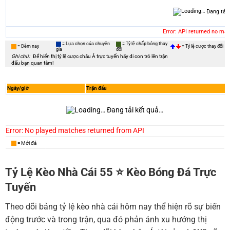
Đang tải
Error: API returned no ma
= Lựa chọn của chuyên
= Tỷ lệ chấp bóng thay
= Đêm nay
= Tỷ lệ cược thay đổi
gia
đổi
Ghi chú:
Để hiển thị tỷ lệ cược châu Á trực tuyến hãy di con trỏ lên trận
đấu bạn quan tâm!
Ngày/giờ
Trận đấu
Đang tải kết quả…
Error: No played matches returned from API
= Mới đá
Tỷ Lệ Kèo Nhà Cái 55 ⭐️ Kèo Bóng Đá Trực
Tuyến
Theo dõi bảng tỷ lệ kèo nhà cái hôm nay thể hiện rõ sự biến
động trước và trong trận, qua đó phản ánh xu hướng thị