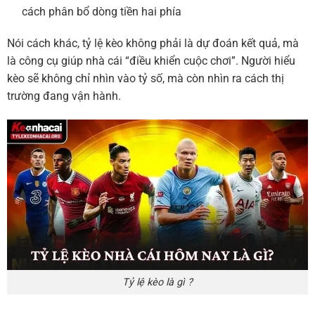
cách phân bổ dòng tiền hai phía
Nói cách khác, tỷ lệ kèo không phải là dự đoán kết quả, mà
là công cụ giúp nhà cái “điều khiển cuộc chơi”. Người hiểu
kèo sẽ không chỉ nhìn vào tỷ số, mà còn nhìn ra cách thị
trường đang vận hành.
Tỷ lệ kèo là gì ?