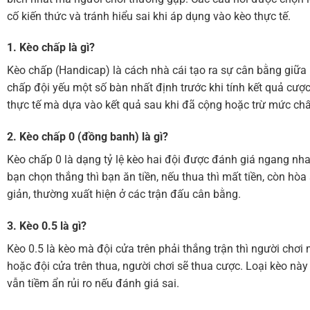
cố kiến thức và tránh hiểu sai khi áp dụng vào kèo thực tế.
1. Kèo chấp là gì?
Kèo chấp (Handicap) là cách nhà cái tạo ra sự cân bằng giữa 
chấp đội yếu một số bàn nhất định trước khi tính kết quả cượ
thực tế mà dựa vào kết quả sau khi đã cộng hoặc trừ mức ch
2. Kèo chấp 0 (đồng banh) là gì?
Kèo chấp 0 là dạng tỷ lệ kèo hai đội được đánh giá ngang nha
bạn chọn thắng thì bạn ăn tiền, nếu thua thì mất tiền, còn hòa
giản, thường xuất hiện ở các trận đấu cân bằng.
3. Kèo 0.5 là gì?
Kèo 0.5 là kèo mà đội cửa trên phải thắng trận thì người chơi 
hoặc đội cửa trên thua, người chơi sẽ thua cược. Loại kèo nà
vẫn tiềm ẩn rủi ro nếu đánh giá sai.