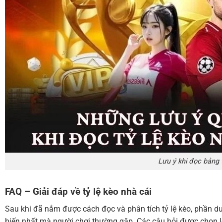
Lưu ý khi đọc bảng 
FAQ – Giải đáp về tỷ lệ kèo nhà cái
Sau khi đã nắm được cách đọc và phân tích tỷ lệ kèo, phần d
biến nhất mà người chơi thường gặp. Các câu hỏi được chọn lọ