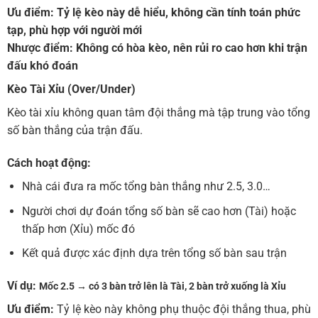
Ưu điểm:
Tỷ lệ kèo này dễ hiểu, không cần tính toán phức
tạp, phù hợp với người mới
Nhược điểm:
Không có hòa kèo, nên rủi ro cao hơn khi trận
đấu khó đoán
Kèo Tài Xỉu (Over/Under)
Kèo tài xỉu không quan tâm đội thắng mà tập trung vào tổng
số bàn thắng của trận đấu.
Cách hoạt động:
Nhà cái đưa ra mốc tổng bàn thắng như 2.5, 3.0…
Người chơi dự đoán tổng số bàn sẽ cao hơn (Tài) hoặc
thấp hơn (Xỉu) mốc đó
Kết quả được xác định dựa trên tổng số bàn sau trận
Ví dụ:
Mốc 2.5 → có 3 bàn trở lên là Tài, 2 bàn trở xuống là Xỉu
Ưu điểm:
Tỷ lệ kèo này không phụ thuộc đội thắng thua, phù