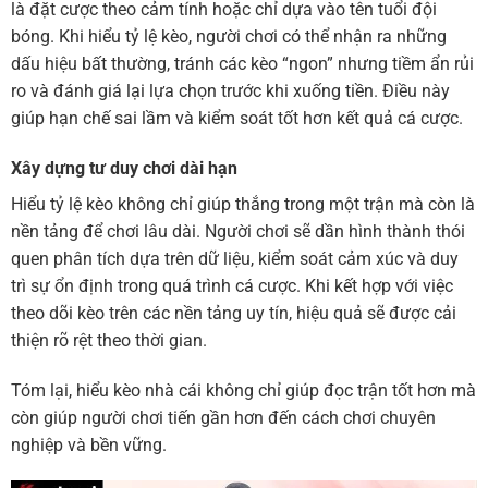
là đặt cược theo cảm tính hoặc chỉ dựa vào tên tuổi đội
bóng. Khi hiểu tỷ lệ kèo, người chơi có thể nhận ra những
dấu hiệu bất thường, tránh các kèo “ngon” nhưng tiềm ẩn rủi
ro và đánh giá lại lựa chọn trước khi xuống tiền. Điều này
giúp hạn chế sai lầm và kiểm soát tốt hơn kết quả cá cược.
Xây dựng tư duy chơi dài hạn
Hiểu tỷ lệ kèo không chỉ giúp thắng trong một trận mà còn là
nền tảng để chơi lâu dài. Người chơi sẽ dần hình thành thói
quen phân tích dựa trên dữ liệu, kiểm soát cảm xúc và duy
trì sự ổn định trong quá trình cá cược. Khi kết hợp với việc
theo dõi kèo trên các nền tảng uy tín, hiệu quả sẽ được cải
thiện rõ rệt theo thời gian.
Tóm lại, hiểu kèo nhà cái không chỉ giúp đọc trận tốt hơn mà
còn giúp người chơi tiến gần hơn đến cách chơi chuyên
nghiệp và bền vững.