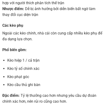
hợp với người thích phân tích thế trận
Nhược điểm:
Dễ bị ảnh hưởng bởi diễn biến bất ngờ làm
thay đổi cục diện trận
Các kèo phụ
Ngoài các kèo chính, nhà cái còn cung cấp nhiều kèo phụ để
đa dạng lựa chọn.
Phổ biến gồm:
Kèo hiệp 1 / cả trận
Kèo tỷ số chính xác
Kèo phạt góc
Kèo cầu thủ ghi bàn
Đặc điểm:
Tỷ lệ thưởng cao hơn nhưng yêu cầu dự đoán
chính xác hơn, nên rủi ro cũng cao hơn.