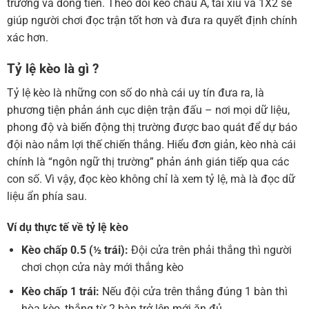
trường và dòng tiền. Theo dõi kèo châu Á, tài xỉu và 1X2 sẽ
giúp người chơi đọc trận tốt hơn và đưa ra quyết định chính
xác hơn.
Tỷ lệ kèo là gì ?
Tỷ lệ kèo là những con số do nhà cái uy tín đưa ra, là
phương tiện phản ánh cục diện trận đấu – nơi mọi dữ liệu,
phong độ và biến động thị trường được bao quát để dự báo
đội nào nắm lợi thế chiến thắng. Hiểu đơn giản, kèo nhà cái
chính là “ngôn ngữ thị trường” phản ánh gián tiếp qua các
con số. Vì vậy, đọc kèo không chỉ là xem tỷ lệ, mà là đọc dữ
liệu ẩn phía sau.
Ví dụ thực tế về tỷ lệ kèo
Kèo chấp 0.5 (½ trái):
Đội cửa trên phải thắng thì người
chơi chọn cửa này mới thắng kèo
Kèo chấp 1 trái:
Nếu đội cửa trên thắng đúng 1 bàn thì
hòa kèo, thắng từ 2 bàn trở lên mới ăn đủ