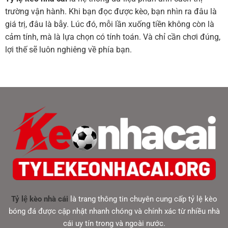
trường vận hành. Khi bạn đọc được kèo, bạn nhìn ra đâu là
giá trị, đâu là bẫy. Lúc đó, mỗi lần xuống tiền không còn là
cảm tính, mà là lựa chọn có tính toán. Và chỉ cần chơi đúng,
lợi thế sẽ luôn nghiêng về phía bạn.
Tỷ lệ kèo nhà cái
là trang thông tin chuyên cung cấp tỷ lệ kèo
bóng đá được cập nhật nhanh chóng và chính xác từ nhiều nhà
cái uy tín trong và ngoài nước.