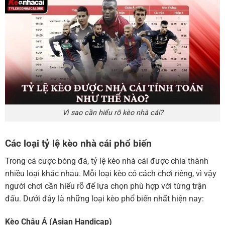
Vì sao cần hiểu rõ kèo nhà cái?
Các loại tỷ lệ kèo nhà cái phổ biến
Trong cá cược bóng đá, tỷ lệ kèo nhà cái được chia thành
nhiều loại khác nhau. Mỗi loại kèo có cách chơi riêng, vì vậy
người chơi cần hiểu rõ để lựa chọn phù hợp với từng trận
đấu. Dưới đây là những loại kèo phổ biến nhất hiện nay:
Kèo Châu Á (Asian Handicap)