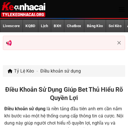
Bỏ
qua
nội
Trang Chủ
dung
Livescore
KQBD
Lịch
BXH
Chatbox
Bảng Kèo
Soi Kèo
Livescore
KQBD
Lịch phát sóng
Tỷ Lệ Kèo
-
Điều khoản sử dụng
BXH
Chatbox
Điều Khoản Sử Dụng Giúp Bet Thủ Hiểu Rõ
Bảng Kèo
Quyền Lợi
Soi Kèo
Điều khoản sử dụng
là nền tảng đầu tiên anh em cần nắm
khi bước vào một hệ thống cung cấp thông tin cá cược. Nội
AFF CUP
dung này giúp người chơi hiểu rõ quyền lợi, nghĩa vụ và