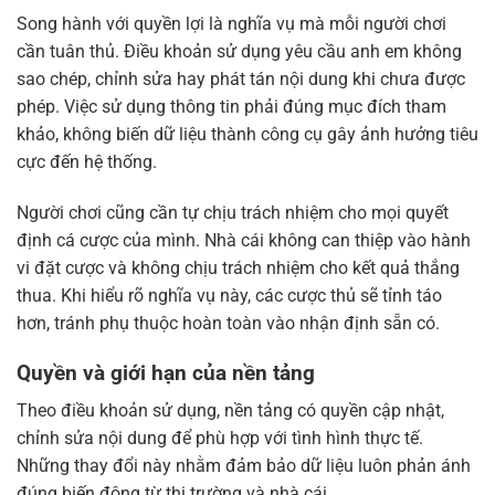
Song hành với quyền lợi là nghĩa vụ mà mỗi người chơi
cần tuân thủ. Điều khoản sử dụng yêu cầu anh em không
sao chép, chỉnh sửa hay phát tán nội dung khi chưa được
phép. Việc sử dụng thông tin phải đúng mục đích tham
khảo, không biến dữ liệu thành công cụ gây ảnh hưởng tiêu
cực đến hệ thống.
Người chơi cũng cần tự chịu trách nhiệm cho mọi quyết
định cá cược của mình. Nhà cái không can thiệp vào hành
vi đặt cược và không chịu trách nhiệm cho kết quả thắng
thua. Khi hiểu rõ nghĩa vụ này, các cược thủ sẽ tỉnh táo
hơn, tránh phụ thuộc hoàn toàn vào nhận định sẵn có.
Quyền và giới hạn của nền tảng
Theo điều khoản sử dụng, nền tảng có quyền cập nhật,
chỉnh sửa nội dung để phù hợp với tình hình thực tế.
Những thay đổi này nhằm đảm bảo dữ liệu luôn phản ánh
đúng biến động từ thị trường và nhà cái.