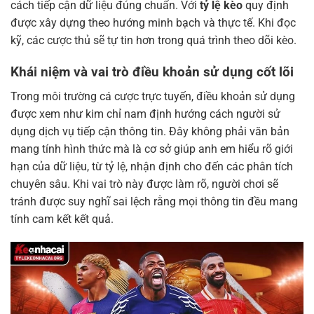
cách tiếp cận dữ liệu đúng chuẩn. Với
tỷ lệ kèo
quy định
được xây dựng theo hướng minh bạch và thực tế. Khi đọc
kỹ, các cược thủ sẽ tự tin hơn trong quá trình theo dõi kèo.
Khái niệm và vai trò điều khoản sử dụng cốt lõi
Trong môi trường cá cược trực tuyến, điều khoản sử dụng
được xem như kim chỉ nam định hướng cách người sử
dụng dịch vụ tiếp cận thông tin. Đây không phải văn bản
mang tính hình thức mà là cơ sở giúp anh em hiểu rõ giới
hạn của dữ liệu, từ tỷ lệ, nhận định cho đến các phân tích
chuyên sâu. Khi vai trò này được làm rõ, người chơi sẽ
tránh được suy nghĩ sai lệch rằng mọi thông tin đều mang
tính cam kết kết quả.