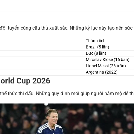
g
 đội tuyển cùng cầu thủ xuất sắc. Những kỷ lục này tạo nên sức 
Thành tích
Brazil (5 lần)
Đức (8 lần)
Miroslav Klose (16 bàn)
Lionel Messi (26 trận)
Argentina (2022)
World Cup 2026
 thể thức thi đấu. Những quy định mới giúp người hâm mộ dễ the