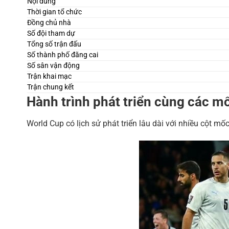
Nội dung
Thời gian tổ chức
Đồng chủ nhà
Số đội tham dự
Tổng số trận đấu
Số thành phố đăng cai
Số sân vận động
Trận khai mạc
Trận chung kết
Hành trình phát triển cùng các m
World Cup có lịch sử phát triển lâu dài với nhiều cột m