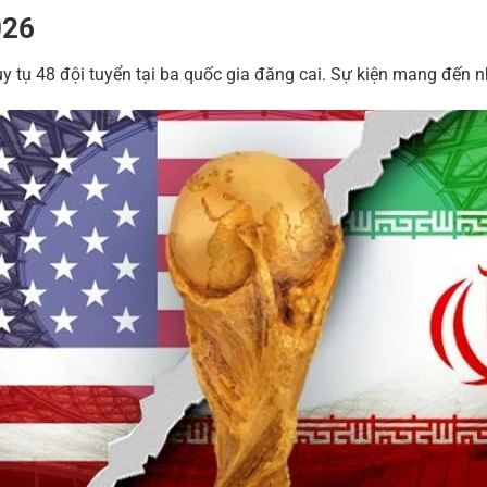
026
quy tụ 48 đội tuyển tại ba quốc gia đăng cai. Sự kiện mang đến