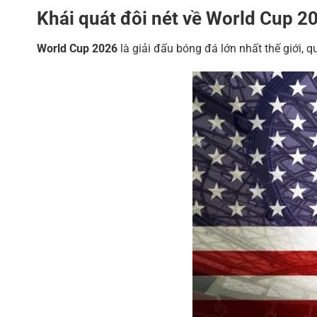
Khái quát đôi nét về World Cup 2
World Cup 2026
là giải đấu bóng đá lớn nhất thế giới, 