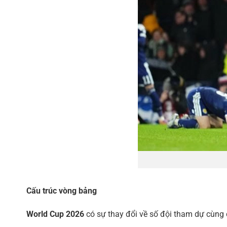
Cấu trúc vòng bảng
World Cup 2026
có sự thay đổi về số đội tham dự cùng 