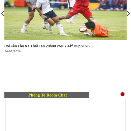
Soi Kèo Lào Vs Thái Lan 20h00 25/07 Aff Cup 2026
24/07/2026
Phóng To Room Chat