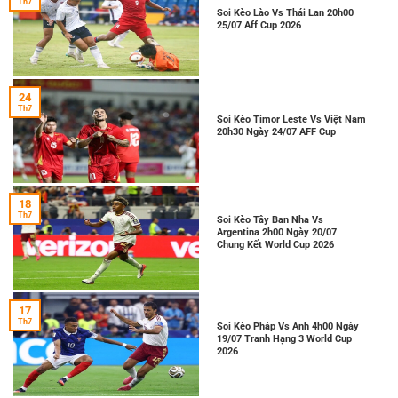
Th7
Soi Kèo Lào Vs Thái Lan 20h00
25/07 Aff Cup 2026
24
Th7
Soi Kèo Timor Leste Vs Việt Nam
20h30 Ngày 24/07 AFF Cup
18
Th7
Soi Kèo Tây Ban Nha Vs
Argentina 2h00 Ngày 20/07
Chung Kết World Cup 2026
17
Th7
Soi Kèo Pháp Vs Anh 4h00 Ngày
19/07 Tranh Hạng 3 World Cup
2026