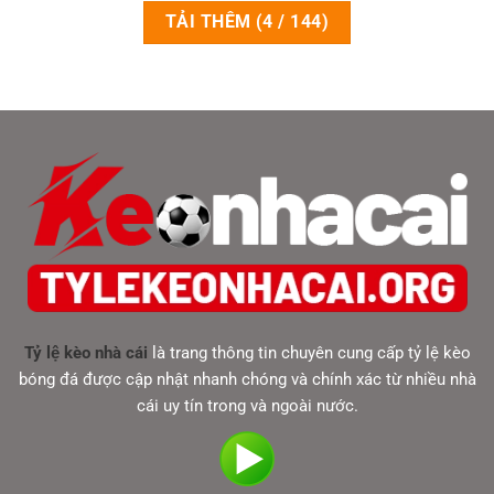
TẢI THÊM
(
4
/ 144)
Tỷ lệ kèo nhà cái
là trang thông tin chuyên cung cấp tỷ lệ kèo
bóng đá được cập nhật nhanh chóng và chính xác từ nhiều nhà
cái uy tín trong và ngoài nước.