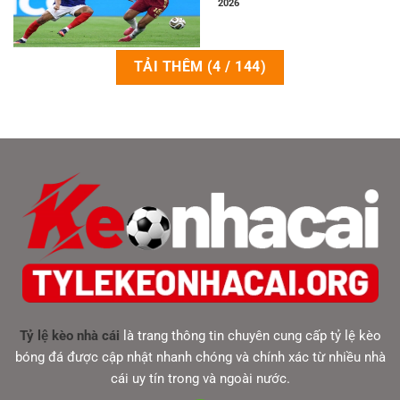
2026
TẢI THÊM
(
4
/ 144)
Tỷ lệ kèo nhà cái
là trang thông tin chuyên cung cấp tỷ lệ kèo
bóng đá được cập nhật nhanh chóng và chính xác từ nhiều nhà
cái uy tín trong và ngoài nước.