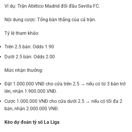
Ví dụ: Trận Atlético Madrid đối đầu Sevilla FC.
Nội dung cược: Tổng bàn thắng của cả trận.
Tỷ lệ tham khảo:
Trên 2.5 bàn: Odds 1.90
Dưới 2.5 bàn: Odds 2.00
Mức nhận thưởng:
Đặt 1.000.000 VNĐ cho cửa trên 2.5 → nếu có từ 3 bàn trở
lên, nhận 1.900.000 VNĐ.
Cược 1.000.000 VNĐ cho cửa dưới 2.5 → nếu có tối đa 2
bàn, nhận 2.000.000 VNĐ.
Kèo dự đoán tỷ số La Liga