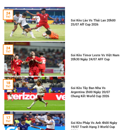
24
Th7
Soi Kèo Lào Vs Thái Lan 20h00
25/07 Aff Cup 2026
24
Th7
Soi Kèo Timor Leste Vs Việt Nam
20h30 Ngày 24/07 AFF Cup
18
Th7
Soi Kèo Tây Ban Nha Vs
Argentina 2h00 Ngày 20/07
Chung Kết World Cup 2026
17
Th7
Soi Kèo Pháp Vs Anh 4h00 Ngày
19/07 Tranh Hạng 3 World Cup