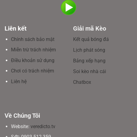
Liên kết
Giải mã Kèo
Chính sách bảo mật
Kết quả bóng đá
Miễn trừ trách nhiệm
Lịch phát sóng
Điều khoản sử dụng
Bảng xếp hạng
Chơi có trách nhiệm
Soi kèo nhà cái
Liên hệ
Chatbox
Về Chúng Tôi
Website:
veredicto.tv
Sđt: 0903.512.359