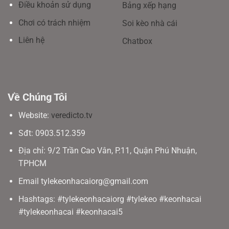
Điều khoản sử dụng
Bảng xếp hạng
Chơi có trách nhiệm
Soi kèo nhà cái
Liên hệ
Chatbox
Về Chúng Tôi
Website:
veredicto.tv
Sđt: 0903.512.359
Địa chỉ: 9/2 Trần Cao Vân, P.11, Quận Phú Nhuận,
TPHCM
Email
tylekeonhacaiorg@gmail.com
Hashtags: #tylekeonhacaiorg #tylekeo #keonhacai
#tylekeonhacai #keonhacai5