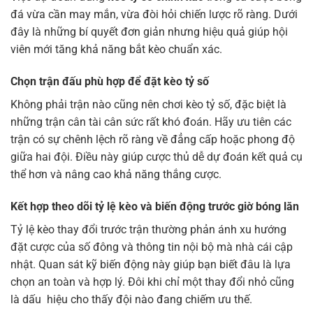
đá vừa cần may mắn, vừa đòi hỏi chiến lược rõ ràng. Dưới
đây là những bí quyết đơn giản nhưng hiệu quả giúp hội
viên mới tăng khả năng bắt kèo chuẩn xác.
Chọn trận đấu phù hợp để đặt kèo tỷ số
Không phải trận nào cũng nên chơi kèo tỷ số, đặc biệt là
những trận cân tài cân sức rất khó đoán. Hãy ưu tiên các
trận có sự chênh lệch rõ ràng về đẳng cấp hoặc phong độ
giữa hai đội. Điều này giúp cược thủ dễ dự đoán kết quả cụ
thể hơn và nâng cao khả năng thắng cược.
Kết hợp theo dõi tỷ lệ kèo và biến động trước giờ bóng lăn
Tỷ lệ kèo thay đổi trước trận thường phản ánh xu hướng
đặt cược của số đông và thông tin nội bộ mà nhà cái cập
nhật. Quan sát kỹ biến động này giúp bạn biết đâu là lựa
chọn an toàn và hợp lý. Đôi khi chỉ một thay đổi nhỏ cũng
là dấu hiệu cho thấy đội nào đang chiếm ưu thế.