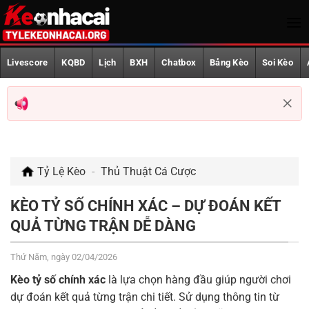
Bỏ
qua
nội
Trang Chủ
dung
Livescore
KQBD
Lịch
BXH
Chatbox
Bảng Kèo
Soi Kèo
Livescore
KQBD
Lịch phát sóng
Tỷ Lệ Kèo
-
Thủ Thuật Cá Cược
BXH
Chatbox
KÈO TỶ SỐ CHÍNH XÁC – DỰ ĐOÁN KẾT
QUẢ TỪNG TRẬN DỄ DÀNG
Bảng Kèo
Thứ Năm, ngày 02/04/2026
Soi Kèo
Kèo tỷ số chính xác
là lựa chọn hàng đầu giúp người chơi
AFF CUP
dự đoán kết quả từng trận chi tiết. Sử dụng thông tin từ