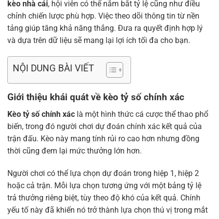
kèo nhà cái
,
hội viên có thể nắm bắt tỷ lệ cũng như điều
chỉnh chiến lược phù hợp. Việc theo dõi thông tin từ nền
tảng giúp tăng khả năng thắng. Đưa ra quyết định hợp lý
và dựa trên dữ liệu sẽ mang lại lợi ích tối đa cho bạn.
NỘI DUNG BÀI VIẾT
Giới thiệu khái quát về kèo tỷ số chính xác
Kèo tỷ số chính xác
là một hình thức cá cược thể thao phổ
biến, trong đó người chơi dự đoán chính xác kết quả của
trận đấu. Kèo này mang tính rủi ro cao hơn nhưng đồng
thời cũng đem lại mức thưởng lớn hơn.
Người chơi có thể lựa chọn dự đoán trong hiệp 1, hiệp 2
hoặc cả trận. Mỗi lựa chọn tương ứng với một bảng tỷ lệ
trả thưởng riêng biệt, tùy theo độ khó của kết quả. Chính
yếu tố này đã khiến nó trở thành lựa chọn thú vị trong mắt