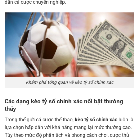
dân cá cược chuyên nghiệp.
Khám phá tổng quan về kèo tỷ số chính xác
Các dạng kèo tỷ số chính xác nổi bật thường
thấy
Trong thế giới cá cược thể thao,
kèo tỷ số chính xác
luôn là
lựa chọn hấp dẫn với khả năng mang lại mức thưởng cao.
Tùy theo mức độ phân tích và phong cách chơi, cược thủ