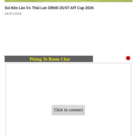
Soi Kèo Lào Vs Thái Lan 20h00 25/07 Aff Cup 2026
24/07/2026
Phóng To Room Chat