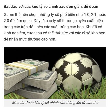
Bắt đầu với các kèo tỷ số chính xác đơn giản, dễ đoán
Game thủ nên chọn những tỷ số phổ biến như 1-0, 2-1 hoặc
2-0 để làm quen. Đây là các tỷ số thường xuyên xuất hiện
trong các trận đấu nên xác suất trúng cao hơn. Khi đã có
kinh nghiệm, cược thủ có thể thử sức với các tỷ số khó hơn
để nhận mức thưởng cao hơn.
Mẹo dự đoán kèo tỷ số chính xác thắng lớn từ cao thủ