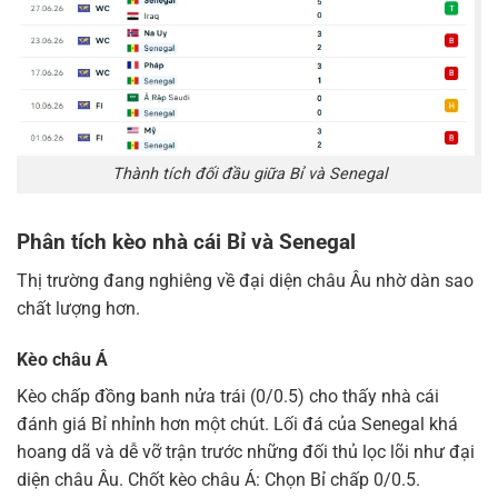
Thành tích đối đầu giữa Bỉ và Senegal
Phân tích kèo nhà cái
Bỉ và Senegal
Thị trường đang nghiêng về đại diện châu Âu nhờ dàn sao
chất lượng hơn.
Kèo châu Á
Kèo chấp đồng banh nửa trái (0/0.5) cho thấy nhà cái
đánh giá Bỉ nhỉnh hơn một chút. Lối đá của Senegal khá
hoang dã và dễ vỡ trận trước những đối thủ lọc lõi như đại
diện châu Âu. Chốt kèo châu Á: Chọn Bỉ chấp 0/0.5.