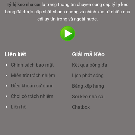
Tỷ lệ kèo nhà cái
là trang thông tin chuyên cung cấp tỷ lệ kèo
bóng đá được cập nhật nhanh chóng và chính xác từ nhiều nhà
cái uy tín trong và ngoài nước.
Liên kết
Giải mã Kèo
Chính sách bảo mật
Kết quả bóng đá
Miễn trừ trách nhiệm
Lịch phát sóng
Điều khoản sử dụng
Bảng xếp hạng
Chơi có trách nhiệm
Soi kèo nhà cái
Liên hệ
Chatbox