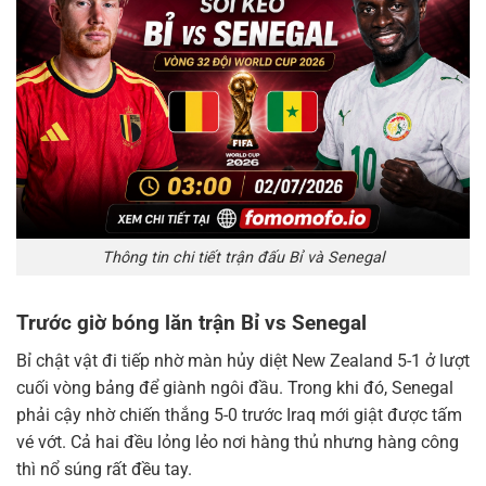
Thông tin chi tiết trận đấu Bỉ và Senegal
Trước giờ bóng lăn trận Bỉ vs Senegal
Bỉ chật vật đi tiếp nhờ màn hủy diệt New Zealand 5-1 ở lượt
cuối vòng bảng để giành ngôi đầu. Trong khi đó, Senegal
phải cậy nhờ chiến thắng 5-0 trước Iraq mới giật được tấm
vé vớt. Cả hai đều lỏng lẻo nơi hàng thủ nhưng hàng công
thì nổ súng rất đều tay.