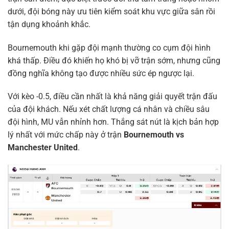
dưới, đội bóng này ưu tiên kiểm soát khu vực giữa sân rồi
tận dụng khoảnh khắc.
Bournemouth khi gặp đội mạnh thường co cụm đội hình
khá thấp. Điều đó khiến họ khó bị vỡ trận sớm, nhưng cũng
đồng nghĩa không tạo được nhiều sức ép ngược lại.
Với kèo -0.5, điều cần nhất là khả năng giải quyết trận đấu
của đội khách. Nếu xét chất lượng cá nhân và chiều sâu
đội hình, MU vẫn nhỉnh hơn. Thắng sát nút là kịch bản hợp
lý nhất với mức chấp này ở trận
Bournemouth vs
Manchester United
.