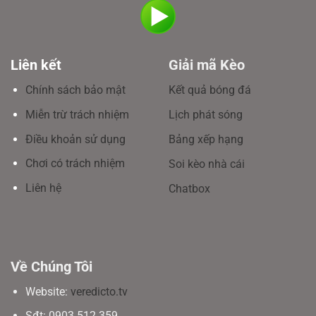
Liên kết
Giải mã Kèo
Chính sách bảo mật
Kết quả bóng đá
Miễn trừ trách nhiệm
Lịch phát sóng
Điều khoản sử dụng
Bảng xếp hạng
Chơi có trách nhiệm
Soi kèo nhà cái
Liên hệ
Chatbox
Về Chúng Tôi
Website:
veredicto.tv
Sđt: 0903.512.359