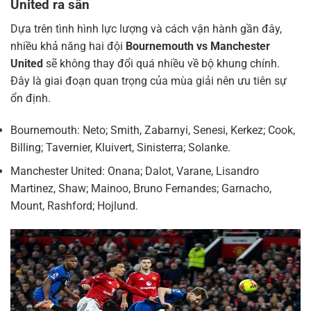
United ra sân
Dựa trên tình hình lực lượng và cách vận hành gần đây,
nhiều khả năng hai đội
Bournemouth vs Manchester
United
sẽ không thay đổi quá nhiều về bộ khung chính.
Đây là giai đoạn quan trọng của mùa giải nên ưu tiên sự
ổn định.
Bournemouth: Neto; Smith, Zabarnyi, Senesi, Kerkez; Cook,
Billing; Tavernier, Kluivert, Sinisterra; Solanke.
Manchester United: Onana; Dalot, Varane, Lisandro
Martinez, Shaw; Mainoo, Bruno Fernandes; Garnacho,
Mount, Rashford; Hojlund.