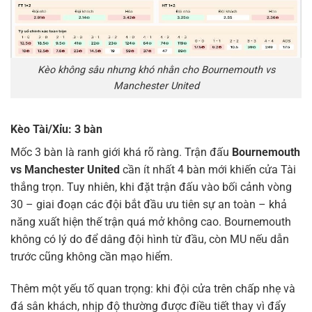
Kèo không sâu nhưng khó nhằn cho Bournemouth vs
Manchester United
Kèo Tài/Xỉu: 3 bàn
Mốc 3 bàn là ranh giới khá rõ ràng. Trận đấu
Bournemouth
vs Manchester United
cần ít nhất 4 bàn mới khiến cửa Tài
thắng trọn. Tuy nhiên, khi đặt trận đấu vào bối cảnh vòng
30 – giai đoạn các đội bắt đầu ưu tiên sự an toàn – khả
năng xuất hiện thế trận quá mở không cao. Bournemouth
không có lý do để dâng đội hình từ đầu, còn MU nếu dẫn
trước cũng không cần mạo hiểm.
Thêm một yếu tố quan trọng: khi đội cửa trên chấp nhẹ và
đá sân khách, nhịp độ thường được điều tiết thay vì đẩy