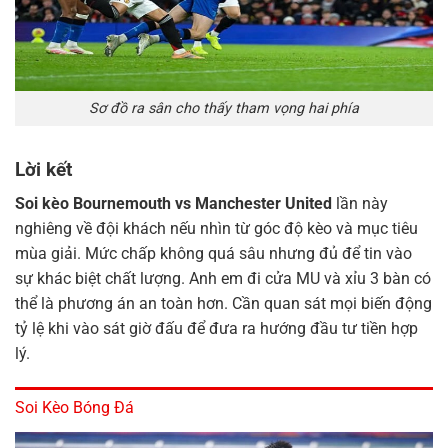
Sơ đồ ra sân cho thấy tham vọng hai phía
Lời kết
Soi kèo
Bournemouth vs Manchester United
lần này
nghiêng về đội khách nếu nhìn từ góc độ kèo và mục tiêu
mùa giải. Mức chấp không quá sâu nhưng đủ để tin vào
sự khác biệt chất lượng. Anh em đi cửa MU và xỉu 3 bàn có
thể là phương án an toàn hơn. Cần quan sát mọi biến động
tỷ lệ khi vào sát giờ đấu để đưa ra hướng đầu tư tiền hợp
lý.
Soi Kèo Bóng Đá