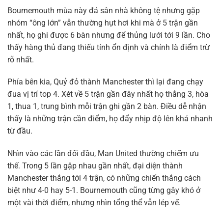
Bournemouth mùa này đá sân nhà không tệ nhưng gặp
nhóm “ông lớn” vẫn thường hụt hơi khi mà ở 5 trận gần
nhất, họ ghi được 6 bàn nhưng để thủng lưới tới 9 lần. Cho
thấy hàng thủ đang thiếu tính ổn định và chính là điểm trừ
rõ nhất.
Phía bên kia, Quỷ đỏ thành Manchester thì lại đang chạy
đua vị trí top 4. Xét về 5 trận gần đây nhất họ thắng 3, hòa
1, thua 1, trung bình mỗi trận ghi gần 2 bàn. Điều dễ nhận
thấy là những trận cần điểm, họ đẩy nhịp độ lên khá nhanh
từ đầu.
Nhìn vào các lần đối đầu, Man United thường chiếm ưu
thế. Trong 5 lần gặp nhau gần nhất, đại diện thành
Manchester thắng tới 4 trận, có những chiến thắng cách
biệt như 4-0 hay 5-1. Bournemouth cũng từng gây khó ở
một vài thời điểm, nhưng nhìn tổng thể vẫn lép vế.