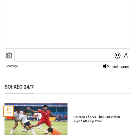
SOI KÈO 24/7
24
Th7
Soi Kèo Lào Vs Thái Lan 20h00
25/07 Aff Cup 2026