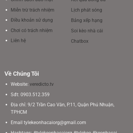
Miễn trừ trách nhiệm
Lịch phát sóng
Điều khoản sử dụng
Bảng xếp hạng
Chơi có trách nhiệm
Soi kèo nhà cái
Liên hệ
Chatbox
Về Chúng Tôi
Website:
veredicto.tv
Sđt: 0903.512.359
Địa chỉ: 9/2 Trần Cao Vân, P.11, Quận Phú Nhuận,
TPHCM
Email
tylekeonhacaiorg@gmail.com
Hashtags: #tylekeonhacaiorg #tylekeo #keonhacai