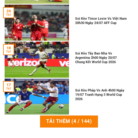
24
Th7
Soi Kèo Timor Leste Vs Việt Nam
20h30 Ngày 24/07 AFF Cup
18
Th7
Soi Kèo Tây Ban Nha Vs
Argentina 2h00 Ngày 20/07
Chung Kết World Cup 2026
17
Th7
Soi Kèo Pháp Vs Anh 4h00 Ngày
19/07 Tranh Hạng 3 World Cup
2026
TẢI THÊM
(
4
/ 144)