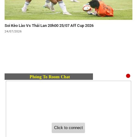
Soi Kèo Lào Vs Thái Lan 20h00 25/07 Aff Cup 2026
24/07/2026
Phóng To Room Chat