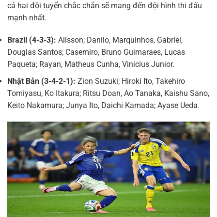
cả hai đội tuyển chắc chắn sẽ mang đến đội hình thi đấu
mạnh nhất.
Brazil (4-3-3):
Alisson; Danilo, Marquinhos, Gabriel,
Douglas Santos; Casemiro, Bruno Guimaraes, Lucas
Paqueta; Rayan, Matheus Cunha, Vinicius Junior.
Nhật Bản (3-4-2-1):
Zion Suzuki; Hiroki Ito, Takehiro
Tomiyasu, Ko Itakura; Ritsu Doan, Ao Tanaka, Kaishu Sano,
Keito Nakamura; Junya Ito, Daichi Kamada; Ayase Ueda.