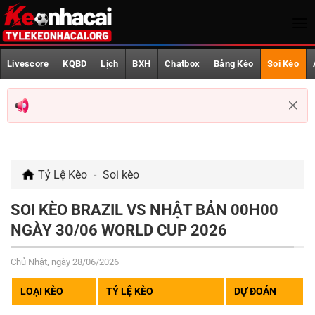
Bỏ
qua
nội
Trang Chủ
dung
Livescore
KQBD
Lịch
BXH
Chatbox
Bảng Kèo
Soi Kèo
Livescore
KQBD
Lịch phát sóng
Tỷ Lệ Kèo
-
Soi kèo
BXH
Chatbox
SOI KÈO BRAZIL VS NHẬT BẢN 00H00
NGÀY 30/06 WORLD CUP 2026
Bảng Kèo
Chủ Nhật, ngày 28/06/2026
Soi Kèo
LOẠI KÈO
TỶ LỆ KÈO
DỰ ĐOÁN
AFF CUP