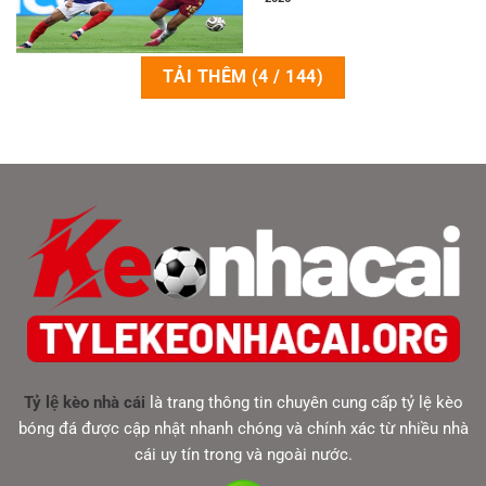
TẢI THÊM
(
4
/ 144)
Tỷ lệ kèo nhà cái
là trang thông tin chuyên cung cấp tỷ lệ kèo
bóng đá được cập nhật nhanh chóng và chính xác từ nhiều nhà
cái uy tín trong và ngoài nước.