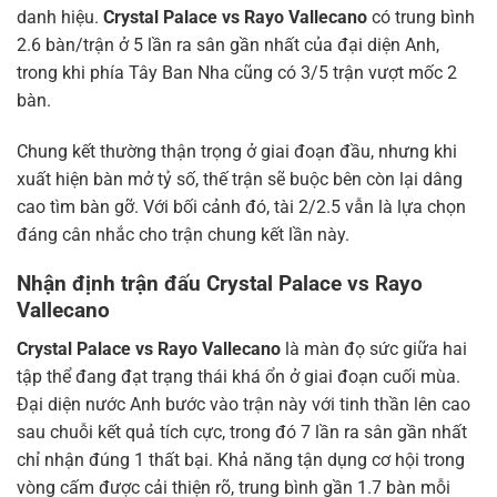
danh hiệu.
Crystal Palace vs Rayo Vallecano
có trung bình
2.6 bàn/trận ở 5 lần ra sân gần nhất của đại diện Anh,
trong khi phía Tây Ban Nha cũng có 3/5 trận vượt mốc 2
bàn.
Chung kết thường thận trọng ở giai đoạn đầu, nhưng khi
xuất hiện bàn mở tỷ số, thế trận sẽ buộc bên còn lại dâng
cao tìm bàn gỡ. Với bối cảnh đó, tài 2/2.5 vẫn là lựa chọn
đáng cân nhắc cho trận chung kết lần này.
Nhận định trận đấu Crystal Palace vs Rayo
Vallecano
Crystal Palace vs Rayo Vallecano
là màn đọ sức giữa hai
tập thể đang đạt trạng thái khá ổn ở giai đoạn cuối mùa.
Đại diện nước Anh bước vào trận này với tinh thần lên cao
sau chuỗi kết quả tích cực, trong đó 7 lần ra sân gần nhất
chỉ nhận đúng 1 thất bại. Khả năng tận dụng cơ hội trong
vòng cấm được cải thiện rõ, trung bình gần 1.7 bàn mỗi