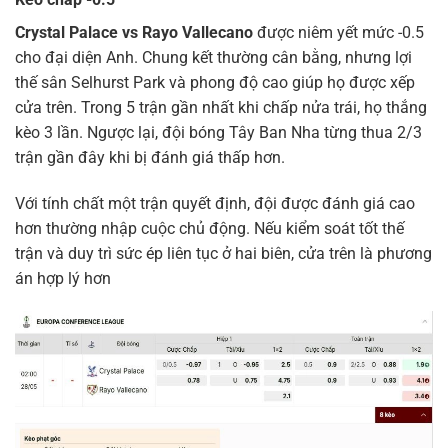
Crystal Palace vs Rayo Vallecano
được niêm yết mức -0.5
cho đại diện Anh. Chung kết thường cân bằng, nhưng lợi
thế sân Selhurst Park và phong độ cao giúp họ được xếp
cửa trên. Trong 5 trận gần nhất khi chấp nửa trái, họ thắng
kèo 3 lần. Ngược lại, đội bóng Tây Ban Nha từng thua 2/3
trận gần đây khi bị đánh giá thấp hơn.
Với tính chất một trận quyết định, đội được đánh giá cao
hơn thường nhập cuộc chủ động. Nếu kiểm soát tốt thế
trận và duy trì sức ép liên tục ở hai biên, cửa trên là phương
án hợp lý hơn