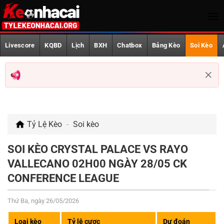
Bỏ
qua
nội
Trang Chủ
dung
Livescore
KQBD
Lịch
BXH
Chatbox
Bảng Kèo
Soi Kèo
Livescore
KQBD
Lịch phát sóng
Tỷ Lệ Kèo
-
Soi kèo
BXH
Chatbox
SOI KÈO CRYSTAL PALACE VS RAYO
VALLECANO 02H00 NGÀY 28/05 CK
Bảng Kèo
CONFERENCE LEAGUE
Soi Kèo
Thứ Ba, ngày 26/05/2026
AFF CUP
Loại kèo
Tỷ lệ cược
Dự đoán