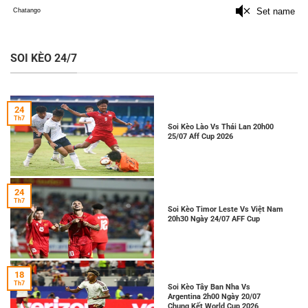
SOI KÈO 24/7
24
Th7
Soi Kèo Lào Vs Thái Lan 20h00
25/07 Aff Cup 2026
24
Th7
Soi Kèo Timor Leste Vs Việt Nam
20h30 Ngày 24/07 AFF Cup
18
Th7
Soi Kèo Tây Ban Nha Vs
Argentina 2h00 Ngày 20/07
Chung Kết World Cup 2026