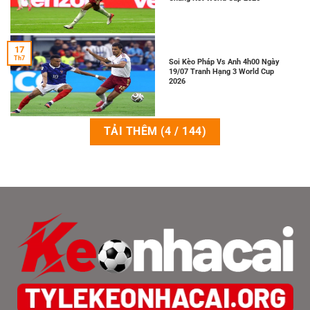
17
Th7
Soi Kèo Pháp Vs Anh 4h00 Ngày
19/07 Tranh Hạng 3 World Cup
2026
TẢI THÊM
(
4
/ 144)