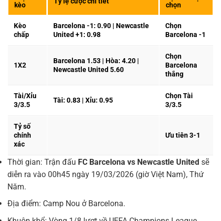
Tỷ lệ cược chi tiết
kèo
chọn
Kèo
Barcelona -1: 0.90 | Newcastle
Chọn
chấp
United +1: 0.98
Barcelona -1
Chọn
Barcelona 1.53 | Hòa: 4.20 |
1X2
Barcelona
Newcastle United 5.60
thắng
Tài/Xỉu
Chọn Tài
Tài: 0.83 | Xỉu: 0.95
3/3.5
3/3.5
Tỷ số
chính
Ưu tiên 3-1
xác
Thời gian: Trận đấu
FC Barcelona vs Newcastle United
sẽ
diễn ra vào 00h45 ngày 19/03/2026 (giờ Việt Nam), Thứ
Năm.
Địa điểm: Camp Nou ở Barcelona.
Khuôn khổ: Vòng 1/8 lượt về UEFA Champions League