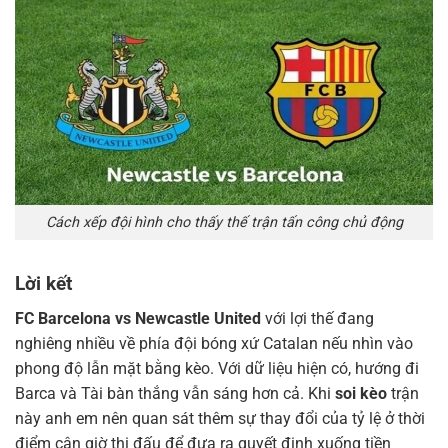
Cách xếp đội hình cho thấy thế trận tấn công chủ động
Lời kết
FC Barcelona vs Newcastle United
với lợi thế đang
nghiêng nhiều về phía đội bóng xứ Catalan nếu nhìn vào
phong độ lẫn mặt bằng kèo. Với dữ liệu hiện có, hướng đi
Barca và Tài bàn thắng vẫn sáng hơn cả. Khi
soi kèo
trận
này anh em nên quan sát thêm sự thay đổi của tỷ lệ ở thời
điểm cận giờ thi đấu để đưa ra quyết định xuống tiền