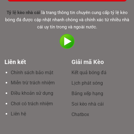
Tỷ lệ kèo nhà cái
là trang thông tin chuyên cung cấp tỷ lệ kèo
bóng đá được cập nhật nhanh chóng và chính xác từ nhiều nhà
cái uy tín trong và ngoài nước.
Liên kết
Giải mã Kèo
Chính sách bảo mật
Kết quả bóng đá
Miễn trừ trách nhiệm
Lịch phát sóng
Điều khoản sử dụng
Bảng xếp hạng
Chơi có trách nhiệm
Soi kèo nhà cái
Liên hệ
Chatbox