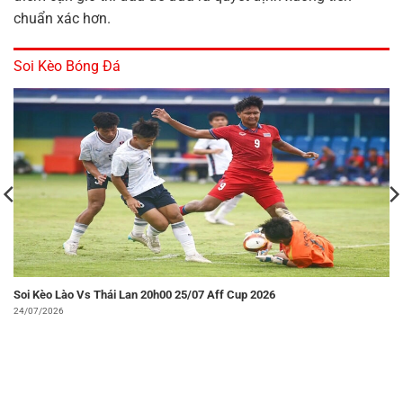
chuẩn xác hơn.
Soi Kèo Bóng Đá
Soi Kèo Lào Vs Thái Lan 20h00 25/07 Aff Cup 2026
24/07/2026