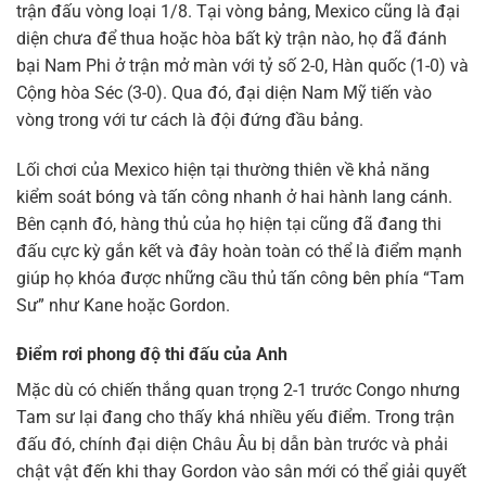
trận đấu vòng loại 1/8. Tại vòng bảng, Mexico cũng là đại
diện chưa để thua hoặc hòa bất kỳ trận nào, họ đã đánh
bại Nam Phi ở trận mở màn với tỷ số 2-0, Hàn quốc (1-0) và
Cộng hòa Séc (3-0). Qua đó, đại diện Nam Mỹ tiến vào
vòng trong với tư cách là đội đứng đầu bảng.
Lối chơi của Mexico hiện tại thường thiên về khả năng
kiểm soát bóng và tấn công nhanh ở hai hành lang cánh.
Bên cạnh đó, hàng thủ của họ hiện tại cũng đã đang thi
đấu cực kỳ gắn kết và đây hoàn toàn có thể là điểm mạnh
giúp họ khóa được những cầu thủ tấn công bên phía “Tam
Sư” như Kane hoặc Gordon.
Điểm rơi phong độ thi đấu của Anh
Mặc dù có chiến thắng quan trọng 2-1 trước Congo nhưng
Tam sư lại đang cho thấy khá nhiều yếu điểm. Trong trận
đấu đó, chính đại diện Châu Âu bị dẫn bàn trước và phải
chật vật đến khi thay Gordon vào sân mới có thể giải quyết