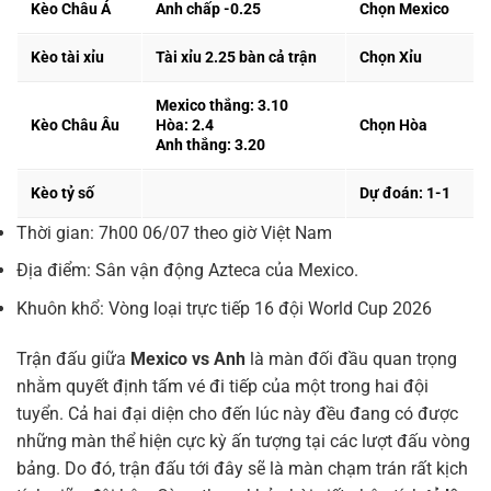
Kèo Châu Á
Anh chấp -0.25
Chọn Mexico
Kèo tài xỉu
Tài xỉu 2.25 bàn cả trận
Chọn Xỉu
Mexico thắng: 3.10
Kèo Châu Âu
Hòa: 2.4
Chọn Hòa
Anh thắng: 3.20
Kèo tỷ số
Dự đoán: 1-1
Thời gian: 7h00 06/07 theo giờ Việt Nam
Địa điểm: Sân vận động Azteca của Mexico.
Khuôn khổ: Vòng loại trực tiếp 16 đội World Cup 2026
Trận đấu giữa
Mexico vs Anh
là màn đối đầu quan trọng
nhằm quyết định tấm vé đi tiếp của một trong hai đội
tuyển. Cả hai đại diện cho đến lúc này đều đang có được
những màn thể hiện cực kỳ ấn tượng tại các lượt đấu vòng
bảng. Do đó, trận đấu tới đây sẽ là màn chạm trán rất kịch