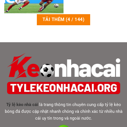
TẢI THÊM
(
4
/ 144)
Tỷ lệ kèo nhà cái
là trang thông tin chuyên cung cấp tỷ lệ kèo
bóng đá được cập nhật nhanh chóng và chính xác từ nhiều nhà
cái uy tín trong và ngoài nước.