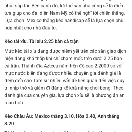
phút sắp tới. Bên cạnh đó, lợi thế sân nhà cũng sẽ là điểm
tựa giúp cho đại diện Nam Mỹ có thể nghĩ tới chiến thắng.
Lựa chọn Mexico thắng kèo handicap sẽ là lựa chọn phù
hợp nhất cho nhà đầu tư.
Kèo tài xỉu: Tài xỉu 2.25 bàn cả trận
Mức kèo tài xỉu đang được niêm yết trên các sàn giao dịch
hiện đang khá thấp khi chỉ chạm mốc trên dưới 2.25 bàn
cả trận. Thánh địa Azteca nằm trên độ cao 2.2000 so với
mực nước biển đang được nhiều chuyên gia đánh giá là
đem đến cho Tam sư nhiều vấn đề liên quan đến việc duy
trì nhịp thở và giảm đi đáng kể khả năng chơi bóng. Theo
đánh giá của chuyên gia, lựa chọn xỉu sẽ là phương án an
toàn hơn.
Kèo Châu Âu: Mexico thắng 3.10, Hòa 2.40, Anh thắng
3.20