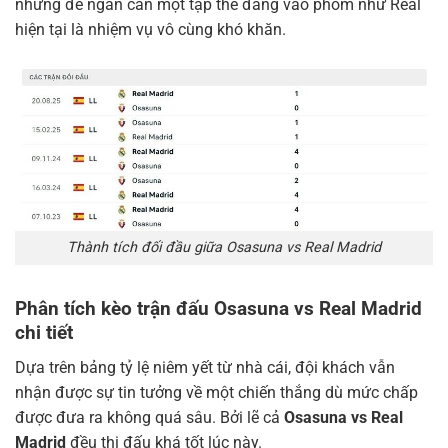
nhưng để ngăn cản một tập thể đang vào phom như Real
hiện tại là nhiệm vụ vô cùng khó khăn.
Thành tích đối đầu giữa Osasuna vs Real Madrid
Phân tích kèo trận đấu Osasuna vs Real Madrid
chi tiết
Dựa trên bảng tỷ lệ niêm yết từ nhà cái, đội khách vẫn
nhận được sự tin tưởng về một chiến thắng dù mức chấp
được đưa ra không quá sâu. Bởi lẽ cả
Osasuna vs Real
Madrid
đều thi đấu khá tốt lúc này.