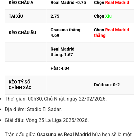
KÈO CHÂU Á
Real Madrid -0.75
Chọn
Real Madrid
TÀI XỈU
2.75
Chọn
Xỉu
Osasuna thắng:
Chọn
Real Madrid
KÈO CHÂU ÂU
4.69
thắng
Real Madrid
thắng: 1.67
Hòa: 4.04
KÈO TỶ SỐ
Dự đoán: 0-2
CHÍNH XÁC
Thời gian: 00h30, Chủ Nhật, ngày 22/02/2026.
Địa điểm: Stadio El Sadar.
Giải đấu: Vòng 25 La Liga 2025/2026.
Trận đấu giữa
Osasuna vs Real Madrid
hứa hẹn sẽ là một