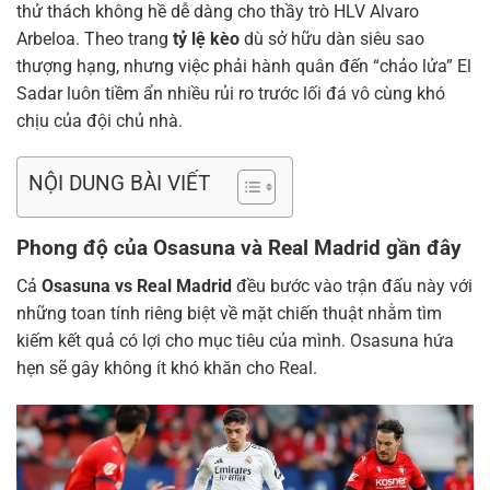
thử thách không hề dễ dàng cho thầy trò HLV Alvaro
Arbeloa. Theo trang
tỷ lệ kèo
dù sở hữu dàn siêu sao
thượng hạng, nhưng việc phải hành quân đến “chảo lửa” El
Sadar luôn tiềm ẩn nhiều rủi ro trước lối đá vô cùng khó
chịu của đội chủ nhà.
NỘI DUNG BÀI VIẾT
Phong độ của Osasuna và Real Madrid gần đây
Cả
Osasuna vs Real Madrid
đều bước vào trận đấu này với
những toan tính riêng biệt về mặt chiến thuật nhằm tìm
kiếm kết quả có lợi cho mục tiêu của mình. Osasuna hứa
hẹn sẽ gây không ít khó khăn cho Real.