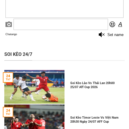
SOI KÈO 24/7
24
Th7
Soi Kèo Lào Vs Thái Lan 20h00
25/07 Aff Cup 2026
24
Th7
Soi Kèo Timor Leste Vs Việt Nam
20h30 Ngày 24/07 AFF Cup