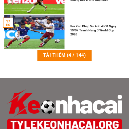
17
Th7
Soi Kèo Pháp Vs Anh 4h00 Ngày
19/07 Tranh Hạng 3 World Cup
2026
TẢI THÊM
(
4
/ 144)