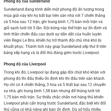
Phong độ của Sunderland
Sunderland đang trình diễn một phong độ ấn tượng trong
mùa giải này khi họ bất bại trên sân nhà với 7 chiến thắng
và 5 hòa sau 12 trận, ghi trung bình 1,75 bàn mỗi trận và
giữ sạch lưới tới 5 lần. Đội bóng này thể hiện sự ổn định và
tinh thần chiến đấu cao dưới sự dẫn dắt của huấn luyện
viên Regis Le Bris, khiến họ trở thành đội chủ nhà khó bị
khuất phục. Thành tích này giúp Sunderland xếp thứ 8 trên
bảng xếp hạng và là đối thủ đáng gờm trước Liverpool.
Phong độ của Liverpool
Trong khi đó, Liverpool lại đang gặp đôi chút khó khăn với
phong độ thi đấu thiếu ổn định khi thi đấu trên sân khách.
Họ chỉ có 4 chiến thắng, 3 hòa và 5 thất bại sau 12 chuyến
xa nhà, ghi trung bình 1,58 bàn nhưng để thủng lưới tới
1,75 bàn mỗi trận. Sự thiếu chắc chắn nơi hàng thủ khiến
Liverpool phải cẩn trọng trước Sunderland, đặc biệt khi đối
thủ cũng có khả năng ghi bàn ổn định. Dù sở hữu nhiều