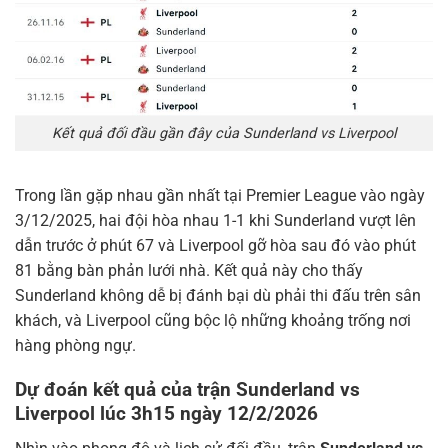
Kết quả đối đầu gần đây của Sunderland vs Liverpool
Trong lần gặp nhau gần nhất tại Premier League vào ngày
3/12/2025, hai đội hòa nhau 1-1 khi Sunderland vượt lên
dẫn trước ở phút 67 và Liverpool gỡ hòa sau đó vào phút
81 bằng bàn phản lưới nhà. Kết quả này cho thấy
Sunderland không dễ bị đánh bại dù phải thi đấu trên sân
khách, và Liverpool cũng bộc lộ những khoảng trống nơi
hàng phòng ngự.
Dự đoán kết quả của trận Sunderland vs
Liverpool lúc 3h15 ngày 12/2/2026