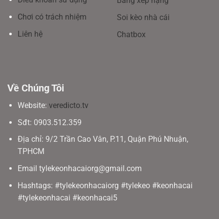
Bảng xếp hạng
Chơi có trách nhiệm
Soi kèo nhà cái
Liên hệ
Chatbox
Về Chúng Tôi
Website:
veredicto.tv
Sđt: 0903.512.359
Địa chỉ: 9/2 Trần Cao Vân, P.11, Quận Phú Nhuận,
TPHCM
Email
tylekeonhacaiorg@gmail.com
Hashtags: #tylekeonhacaiorg #tylekeo #keonhacai
#tylekeonhacai #keonhacai5