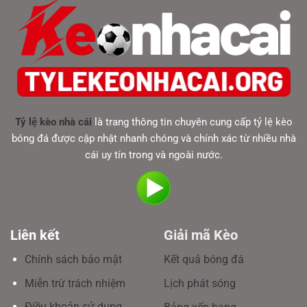
Tỷ lệ kèo nhà cái
là trang thông tin chuyên cung cấp tỷ lệ kèo
bóng đá được cập nhật nhanh chóng và chính xác từ nhiều nhà
cái uy tín trong và ngoài nước.
Liên kết
Giải mã Kèo
Chính sách bảo mật
Kết quả bóng đá
Miễn trừ trách nhiệm
Lịch phát sóng
Điều khoản sử dụng