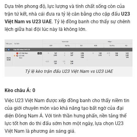
Dựa trên phong độ, lực lượng và tính chất sống còn của
trận tứ kết, nhà cái đưa ra tỷ lệ cân bằng cho cặp đấu
U23
Việt Nam vs U23 UAE
. Tỷ lệ đồng banh cho thấy sự chênh
lệch giữa hai đội lúc này là không lớn.
Tỷ lệ kèo trận đấu U23 Việt Nam vs U23 UAE
Kèo châu Á: 0
Việc U23 Việt Nam được xếp đồng banh cho thấy niềm tin
của giới chuyên môn vào khả năng tạo bất ngờ của đại
diện Đông Nam Á. Với tinh thần hưng phấn, nền tảng thể
lực tốt hơn do thi đấu sớm hơn một ngày, lựa chọn U23
Việt Nam là phương án sáng giá.