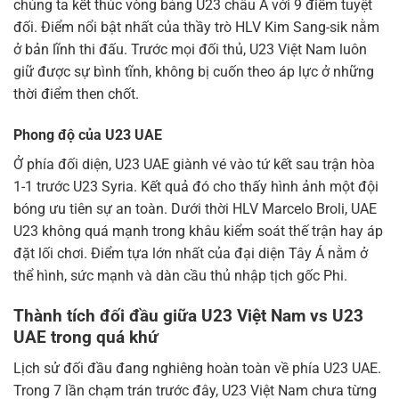
chúng ta kết thúc vòng bảng U23 châu Á với 9 điểm tuyệt
đối. Điểm nổi bật nhất của thầy trò HLV Kim Sang-sik nằm
ở bản lĩnh thi đấu. Trước mọi đối thủ, U23 Việt Nam luôn
giữ được sự bình tĩnh, không bị cuốn theo áp lực ở những
thời điểm then chốt.
Phong độ của U23 UAE
Ở phía đối diện, U23 UAE giành vé vào tứ kết sau trận hòa
1-1 trước U23 Syria. Kết quả đó cho thấy hình ảnh một đội
bóng ưu tiên sự an toàn. Dưới thời HLV Marcelo Broli, UAE
U23 không quá mạnh trong khâu kiểm soát thế trận hay áp
đặt lối chơi. Điểm tựa lớn nhất của đại diện Tây Á nằm ở
thể hình, sức mạnh và dàn cầu thủ nhập tịch gốc Phi.
Thành tích đối đầu giữa U23 Việt Nam vs U23
UAE trong quá khứ
Lịch sử đối đầu đang nghiêng hoàn toàn về phía U23 UAE.
Trong 7 lần chạm trán trước đây, U23 Việt Nam chưa từng