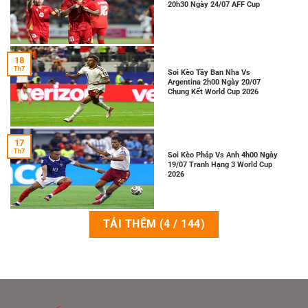
20h30 Ngày 24/07 AFF Cup
18
Th7
Soi Kèo Tây Ban Nha Vs
Argentina 2h00 Ngày 20/07
Chung Kết World Cup 2026
17
Th7
Soi Kèo Pháp Vs Anh 4h00 Ngày
19/07 Tranh Hạng 3 World Cup
2026
TẢI THÊM
(
4
/ 144)