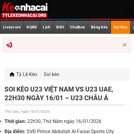
Bỏ
qua
nội
Trang Chủ
dung
Livescore
KQBD
Lịch
BXH
Chatbox
Bảng Kèo
Soi Kèo
Livescore
KQBD
Lịch phát sóng
Tỷ Lệ Kèo
-
Soi kèo
BXH
Chatbox
SOI KÈO U23 VIỆT NAM VS U23 UAE,
22H30 NGÀY 16/01 – U23 CHÂU Á
Bảng Kèo
Thứ Sáu, ngày 16/01/2026
Soi Kèo
Thời gian:
22h30, Thứ Năm ngày 16/01/2026
AFF CUP
Địa điểm:
SVĐ Prince Abdullah Al-Faisal Sports City