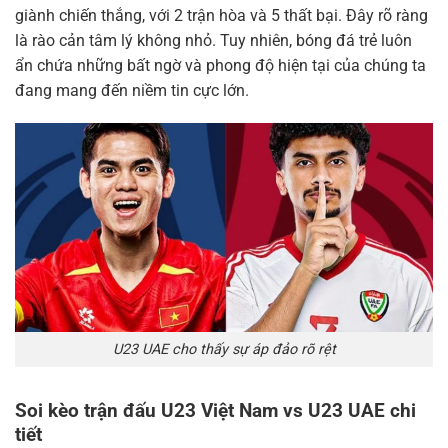
giành chiến thắng, với 2 trận hòa và 5 thất bại. Đây rõ ràng
là rào cản tâm lý không nhỏ. Tuy nhiên, bóng đá trẻ luôn
ẩn chứa những bất ngờ và phong độ hiện tại của chúng ta
đang mang đến niềm tin cực lớn.
U23 UAE cho thấy sự áp đảo rõ rệt
Soi kèo trận đấu U23 Việt Nam vs U23 UAE chi
tiết