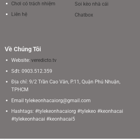
Chơi có trách nhiệm
Soi kèo nhà cái
Liên hệ
Chatbox
Về Chúng Tôi
Website:
veredicto.tv
Sđt: 0903.512.359
Địa chỉ: 9/2 Trần Cao Vân, P.11, Quận Phú Nhuận,
TPHCM
Email
tylekeonhacaiorg@gmail.com
Hashtags: #tylekeonhacaiorg #tylekeo #keonhacai
#tylekeonhacai #keonhacai5