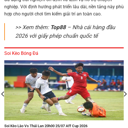
nghiệp. Với định hướng phát triển lâu dài, nền tảng này phù
hợp cho người chơi tìm kiếm giải trí an toàn cao.
>> Xem thêm:
Top88
– Nhà cái hàng đầu
2026 với giấy phép chuẩn quốc tế
Soi Kèo Bóng Đá
Soi Kèo Lào Vs Thái Lan 20h00 25/07 Aff Cup 2026