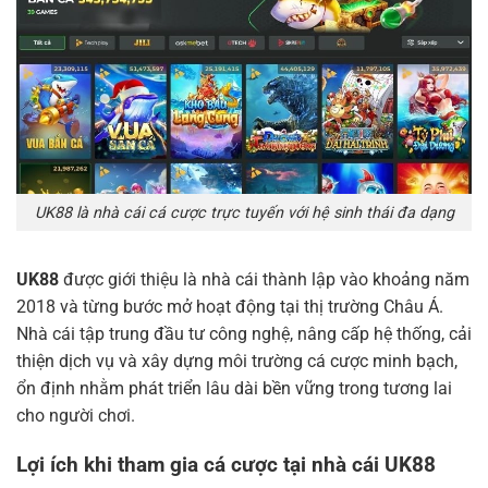
UK88 là nhà cái cá cược trực tuyến với hệ sinh thái đa dạng
UK88
được giới thiệu là nhà cái thành lập vào khoảng năm
2018 và từng bước mở hoạt động tại thị trường Châu Á.
Nhà cái tập trung đầu tư công nghệ, nâng cấp hệ thống, cải
thiện dịch vụ và xây dựng môi trường cá cược minh bạch,
ổn định nhằm phát triển lâu dài bền vững trong tương lai
cho người chơi.
Lợi ích khi tham gia cá cược tại nhà cái UK88