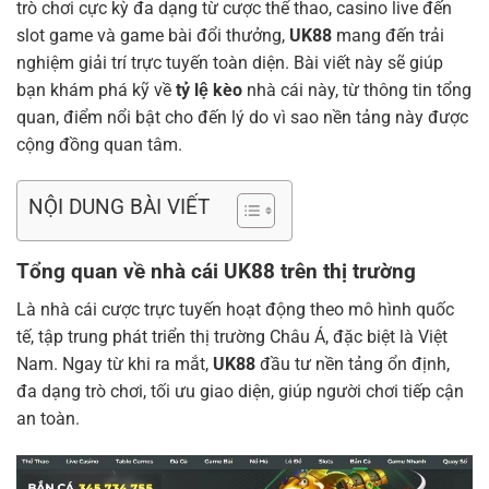
trò chơi cực kỳ đa dạng từ cược thể thao, casino live đến
slot game và game bài đổi thưởng,
UK88
mang đến trải
nghiệm giải trí trực tuyến toàn diện. Bài viết này sẽ giúp
bạn khám phá kỹ về
tỷ lệ kèo
nhà cái này, từ thông tin tổng
quan, điểm nổi bật cho đến lý do vì sao nền tảng này được
cộng đồng quan tâm.
NỘI DUNG BÀI VIẾT
Tổng quan về nhà cái UK88 trên thị trường
Là nhà cái cược trực tuyến hoạt động theo mô hình quốc
tế, tập trung phát triển thị trường Châu Á, đặc biệt là Việt
Nam. Ngay từ khi ra mắt,
UK88
đầu tư nền tảng ổn định,
đa dạng trò chơi, tối ưu giao diện, giúp người chơi tiếp cận
an toàn.