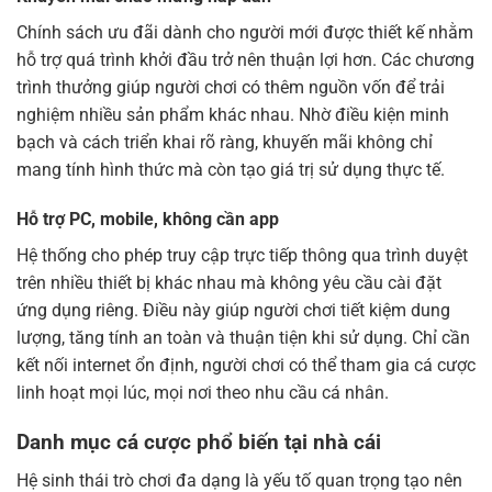
Chính sách ưu đãi dành cho người mới được thiết kế nhằm
hỗ trợ quá trình khởi đầu trở nên thuận lợi hơn. Các chương
trình thưởng giúp người chơi có thêm nguồn vốn để trải
nghiệm nhiều sản phẩm khác nhau. Nhờ điều kiện minh
bạch và cách triển khai rõ ràng, khuyến mãi không chỉ
mang tính hình thức mà còn tạo giá trị sử dụng thực tế.
Hỗ trợ PC, mobile, không cần app
Hệ thống cho phép truy cập trực tiếp thông qua trình duyệt
trên nhiều thiết bị khác nhau mà không yêu cầu cài đặt
ứng dụng riêng. Điều này giúp người chơi tiết kiệm dung
lượng, tăng tính an toàn và thuận tiện khi sử dụng. Chỉ cần
kết nối internet ổn định, người chơi có thể tham gia cá cược
linh hoạt mọi lúc, mọi nơi theo nhu cầu cá nhân.
Danh mục cá cược phổ biến tại nhà cái
Hệ sinh thái trò chơi đa dạng là yếu tố quan trọng tạo nên