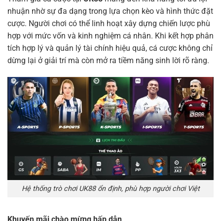
nhuận nhờ sự đa dạng trong lựa chọn kèo và hình thức đặt
cược. Người chơi có thể linh hoạt xây dựng chiến lược phù
hợp với mức vốn và kinh nghiệm cá nhân. Khi kết hợp phân
tích hợp lý và quản lý tài chính hiệu quả, cá cược không chỉ
dừng lại ở giải trí mà còn mở ra tiềm năng sinh lời rõ ràng.
Hệ thống trò chơi UK88 ổn định, phù hợp người chơi Việt
Khuyến mãi chào mừng hấp dẫn