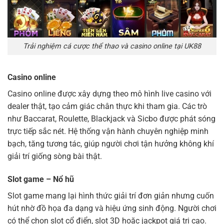
Trải nghiệm cá cược thể thao và casino online tại UK88
Casino online
Casino online được xây dựng theo mô hình live casino với
dealer thật, tạo cảm giác chân thực khi tham gia. Các trò
như Baccarat, Roulette, Blackjack và Sicbo được phát sóng
trực tiếp sắc nét. Hệ thống vận hành chuyên nghiệp minh
bạch, tăng tương tác, giúp người chơi tận hưởng không khí
giải trí giống sòng bài thật.
Slot game – Nổ hũ
Slot game mang lại hình thức giải trí đơn giản nhưng cuốn
hút nhờ đồ họa đa dạng và hiệu ứng sinh động. Người chơi
có thể chọn slot cổ điển, slot 3D hoặc jackpot giá trị cao.