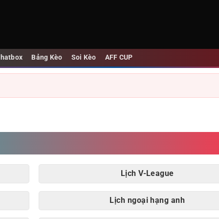
hatbox
Bảng Kèo
Soi Kèo
AFF CUP
Lịch V-League
Lịch ngoại hạng anh