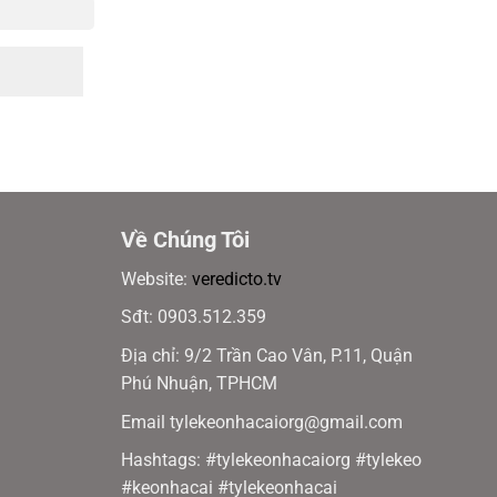
Về Chúng Tôi
Website:
veredicto.tv
Sđt: 0903.512.359
Địa chỉ: 9/2 Trần Cao Vân, P.11, Quận
Phú Nhuận, TPHCM
Email
tylekeonhacaiorg@gmail.com
Hashtags: #tylekeonhacaiorg #tylekeo
#keonhacai #tylekeonhacai