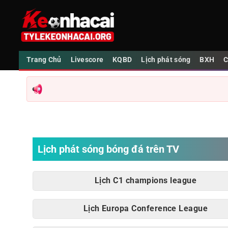
Bỏ
qua
nội
dung
Trang Chủ
Livescore
KQBD
Lịch phát sóng
BXH
C
Trang Chủ
Livescore
KQBD
Lịch phát sóng
BXH
Lịch phát sóng bóng đá trên TV
Chatbox
Lịch C1 champions league
Bảng Kèo
Lịch Europa Conference League
Soi Kèo