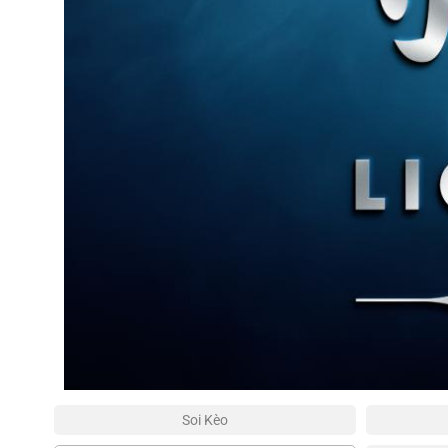
Soi Kèo