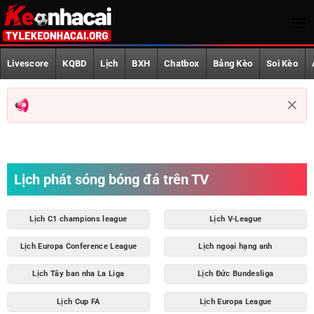
Bỏ
qua
nội
Trang Chủ
dung
Livescore
KQBD
Lịch
BXH
Chatbox
Bảng Kèo
Soi Kèo
Livescore
KQBD
Lịch phát sóng
BXH
Lịch phát sóng bóng đá trên TV
Chatbox
Lịch C1 champions league
Lịch V-League
Bảng Kèo
Lịch Europa Conference League
Lịch ngoại hạng anh
Soi Kèo
Lịch Tây ban nha La Liga
Lịch Đức Bundesliga
AFF CUP
Lịch Cup FA
Lịch Europa League