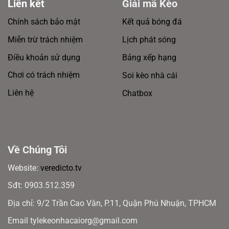
Liên kết
Giải mã Kèo
Chính sách bảo mật
Kết quả bóng đá
Miễn trừ trách nhiệm
Lịch phát sóng
Điều khoản sử dụng
Bảng xếp hạng
Chơi có trách nhiệm
Soi kèo nhà cái
Liên hệ
Chatbox
Về Chúng Tôi
Website:
veredicto.tv
Sđt: 0903.512.359
Địa chỉ: 9/2 Trần Cao Vân, P.11, Quận Phú Nhuận, TPHCM
Email
tylekeonhacaiorg@gmail.com