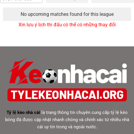
No upcoming matches found for this league
Xin lưu ý lịch thi đấu có thể có những thay đổi
Tỷ lệ kèo nhà cái
là trang thông tin chuyên cung cấp tỷ lệ kèo
bóng đá được cập nhật nhanh chóng và chính xác từ nhiều nhà
cái uy tín trong và ngoài nước.