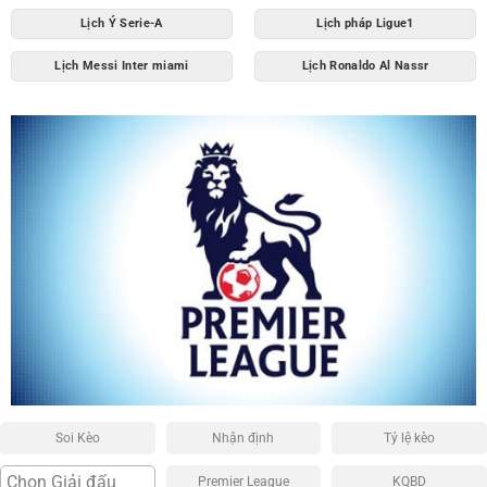
Lịch Ý Serie-A
Lịch pháp Ligue1
Lịch Messi Inter miami
Lịch Ronaldo Al Nassr
Soi Kèo
Nhận định
Tỷ lệ kèo
Premier League
KQBD