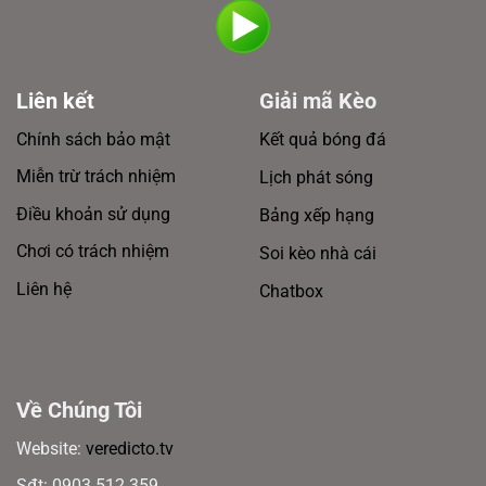
Liên kết
Giải mã Kèo
Chính sách bảo mật
Kết quả bóng đá
Miễn trừ trách nhiệm
Lịch phát sóng
Điều khoản sử dụng
Bảng xếp hạng
Chơi có trách nhiệm
Soi kèo nhà cái
Liên hệ
Chatbox
Về Chúng Tôi
Website:
veredicto.tv
Sđt: 0903.512.359